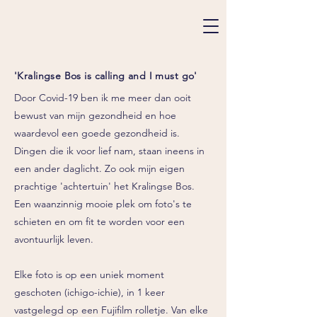
'Kralingse Bos is calling and I must go'
Door Covid-19 ben ik me meer dan ooit
bewust van mijn gezondheid en hoe
waardevol een goede gezondheid is.
Dingen die ik voor lief nam, staan ineens in
een ander daglicht. Zo ook mijn eigen
prachtige 'achtertuin' het Kralingse Bos.
Een waanzinnig mooie plek om foto's te
schieten en om fit te worden voor een
avontuurlijk leven.
Elke foto is op een uniek moment
geschoten (ichigo-ichie), in 1 keer
vastgelegd op een Fujifilm rolletje. Van elke