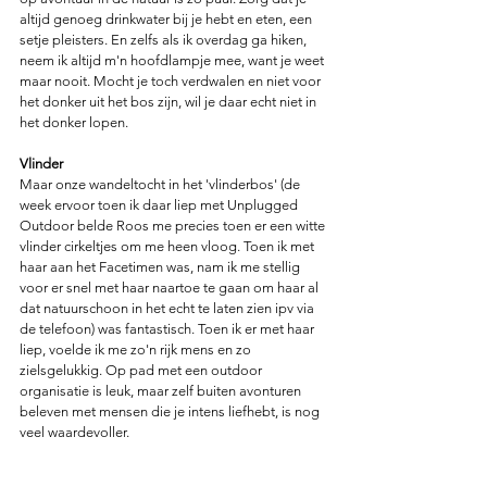
altijd genoeg drinkwater bij je hebt en eten, een 
setje pleisters. En zelfs als ik overdag ga hiken, 
neem ik altijd m'n hoofdlampje mee, want je weet 
maar nooit. Mocht je toch verdwalen en niet voor 
het donker uit het bos zijn, wil je daar echt niet in 
het donker lopen. 
Vlinder
Maar onze wandeltocht in het 'vlinderbos' (de 
week ervoor toen ik daar liep met Unplugged 
Outdoor belde Roos me precies toen er een witte 
vlinder cirkeltjes om me heen vloog. Toen ik met 
haar aan het Facetimen was, nam ik me stellig 
voor er snel met haar naartoe te gaan om haar al 
dat natuurschoon in het echt te laten zien ipv via 
de telefoon) was fantastisch. Toen ik er met haar 
liep, voelde ik me zo'n rijk mens en zo 
zielsgelukkig. Op pad met een outdoor 
organisatie is leuk, maar zelf buiten avonturen 
beleven met mensen die je intens liefhebt, is nog 
veel waardevoller. 