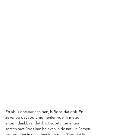
En als ik ontspannen ben, is Roos dat ook. En 
zeker op dat soort momenten voel ik me zo 
enorm dankbaar dat ik dit soort momenten 
samen met Roos kan beleven in de natuur. Samen 
op avontuur in de natuur is zo puur. Zorg dat je 