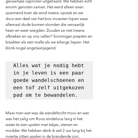
gevaarlijke capriolen uitgehaald. We hebben echt 
enorm genoten samen. Het werd alleen even 
spannend toen de wind ineens opstak en we 
door een deel van het bos moesten lopen waar 
allemaal dode bomen stonden die vervaarlijk 
heen en weer wiegden. Zouden ze niet ineens 
afbreken en op ons vallen? Sommigen piepten en 
kraakten als een malle als we erlangs liepen. Het 
klonk nogal angstaanjagend. 
Alles wat je nodig hebt 
in je leven is een paar 
goede wandelschoenen en 
een tof zelf uitgekozen 
pad om te bewandelen.  
Maar men wat was de wandeltocht mooi en wat 
was het zalig om Roos eindeloos lang in het 
water te zien spelen met takjes, stenen en 
modder. We hebben denk ik wel 2 uur lang bij het 
riviertje zitten spelen in de brandende zon. 