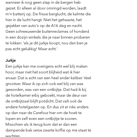
wanneer ik nog geen stap in de bergen heb 
gezet. Er alleen al door omringd worden, laadt 
m'n batterij op. De frisse berglucht, de kalmte die 
hier in de lucht hangt. Niet het gehaaste, het 
gejakker van auto's op de A16 dag en nacht. 
Geen schreeuwende buitenreclames of honderd 
in een dozijn winkels die je naar binnen proberen 
te lokken: 'als je dit jurkje koopt, nou dan ben je 
pas echt gelukkig! Maar echt.' 
Jurkje
Een jurkje kan me overigens echt wel blij maken 
hoor, maar niet het soort blijheid wat ik hier 
ervaar. Dat is echt van een heel ander kaliber. Veel 
grootser. Waar ik op zich ook wel blij van was 
geworden, was van een ontbijtje. Dat had ik bij 
de hotelkamer erbij geboekt, maar de deur van 
de ontbijtzaal blijft potdicht. Dat valt ook de 
andere hotelgasten op. En dus zit er niks anders 
op dan naar de Carefour hier om de hoek te 
lopen en zelf even een ontbijtje te scoren. 
Misschien als ik terug kom dat er dan een 
dampende bak verse zwarte koffie op me staat te 
wachten. 