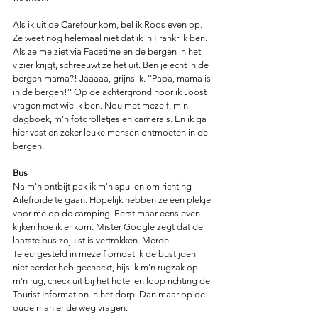
Als ik uit de Carefour kom, bel ik Roos even op. 
Ze weet nog helemaal niet dat ik in Frankrijk ben. 
Als ze me ziet via Facetime en de bergen in het 
vizier krijgt, schreeuwt ze het uit. Ben je echt in de 
bergen mama?! Jaaaaa, grijns ik. ''Papa, mama is 
in de bergen!'' Op de achtergrond hoor ik Joost 
vragen met wie ik ben. Nou met mezelf, m'n 
dagboek, m'n fotorolletjes en camera's. En ik ga 
hier vast en zeker leuke mensen ontmoeten in de 
bergen. 
Bus
Na m'n ontbijt pak ik m'n spullen om richting 
Ailefroide te gaan. Hopelijk hebben ze een plekje 
voor me op de camping. Eerst maar eens even 
kijken hoe ik er kom. Mister Google zegt dat de 
laatste bus zojuist is vertrokken. Merde. 
Teleurgesteld in mezelf omdat ik de bustijden 
niet eerder heb gecheckt, hijs ik m'n rugzak op 
m'n rug, check uit bij het hotel en loop richting de 
Tourist Information in het dorp. Dan maar op de 
oude manier de weg vragen.