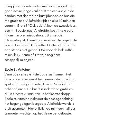
Ik krijg op de ouderwetse manier antwoord. Een 
goedlachse jonge knul drukt me een A4tje in de 
handen met daarop de bustijden van de bus die 
me gratis naar Ailefroide rijdt en elke 10 minuten 
vertrekt. Gratis? ''Oui, oui.'' Alleen de tweede bus, 
een mini busje, naar Ailefroide, kost 1 hele euro. 
Ik kan m'n oren niet geloven. Blij met de 
informatie pak ik eerst nog even een terrasje in de 
zon en bestel een kop koffie. Die heb ik tenslotte 
nog steeds niet gehad. Ook voor de bak koffie 
reken ik 1,70 euro af. Dat zijn nog eens 
schappelijke prijzen. 
Ecole St. Antoine
Vanuit de verte zie ik de bus al aankomen. Het 
busstation is pal naast het Franse café. Ik pak m'n 
spullen. Of we go! Eindelijk kan m'n avontuur 
echt beginnen. De busrit is inderdaad gratis en 
duurt slechts 20 minuten. In het laatste dorpje 
Ecole st. Antoine vlak voor de passage richting 
het hoger gelegen bergdorp Ailefroide wordt ik 
eruit gesmeten. Hier blijk ik nog ruim een half uur 
te moeten wachten op het kleine pendelbusje, 