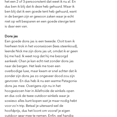
het een 2 of 3-persoonstent dat weet ik nu al. En 
dus ben ik blij dat ik deze heb gehuurd. Maar ik 
ben blij dat ik een goede tent heb gehuurd, want 
in de bergen zijn er gewoon zaken waar je echt 
niet op wilt besparen en een goede stevige tent 
is daar een van. 
Dons jas
Een goede dons jas is een tweede. Ooit toen ik 
hierheen trok in het voorseizoen (lees steenkoud), 
leende Nick me zijn dons jas uit, omdat ik er geen 
bij me had. Ik weet nog dat hij me bezorgd 
aankeek: Chan je kan echt niet zonder dons jas 
naar de bergen. Het leek me toen een 
overbodige luxe, maar kwam er snel achter dat ik 
zonder zijn dons jas zo ongeveer dood zou zijn 
gevroren. En dus heb ik nu een warme Patagonia 
dons jas mee. Overigens zijn nu in het 
hoogseizoen hier in Ailefroide de winkels open 
en dus ook de twee outdoor winkels waar je 
sowieso alles kunt kopen wat je maar nodig hebt 
voor zo'n trip. Betaal je uiteraard wel de 
hoofdprijs, dus het loont om vooraf je eigen 
outdoor gear mee te nemen. Enfin, wel handig 