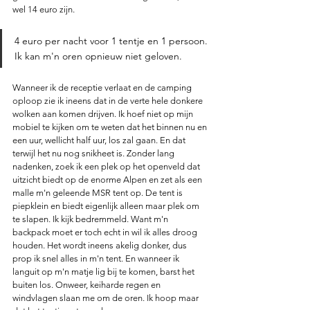
wel 14 euro zijn. 
4 euro per nacht voor 1 tentje en 1 persoon. 
Ik kan m'n oren opnieuw niet geloven.
Wanneer ik de receptie verlaat en de camping 
oploop zie ik ineens dat in de verte hele donkere 
wolken aan komen drijven. Ik hoef niet op mijn 
mobiel te kijken om te weten dat het binnen nu en 
een uur, wellicht half uur, los zal gaan. En dat 
terwijl het nu nog snikheet is. Zonder lang 
nadenken, zoek ik een plek op het openveld dat 
uitzicht biedt op de enorme Alpen en zet als een 
malle m'n geleende MSR tent op. De tent is 
piepklein en biedt eigenlijk alleen maar plek om 
te slapen. Ik kijk bedremmeld. Want m'n 
backpack moet er toch echt in wil ik alles droog 
houden. Het wordt ineens akelig donker, dus 
prop ik snel alles in m'n tent. En wanneer ik 
languit op m'n matje lig bij te komen, barst het 
buiten los. Onweer, keiharde regen en 
windvlagen slaan me om de oren. Ik hoop maar 