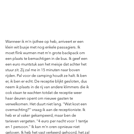
Wanneer ik m'n ijsthee op heb, arriveert er een 
klein wit busje met nog enkele passagiers. Ik 
moet flink wurmen met m'n grote backpack om 
een plaats te bemachtigen in de bus. Ik geef een 
een euro muntstuk aan het meisje dat achter het 
stuur zit. Zij zal me in 15 minuten naar boven 
rijden. Pal voor de camping houdt ze halt. Ik ben 
er, ik ben er echt. De receptie blijkt gesloten, dus 
neem ik plaats in de rij van andere klimmers die ik 
ook staan te wachten totdat de receptie weer 
haar deuren opent om nieuwe gasten te 
verwelkomen. Het duurt niet lang. ''Wat kost een 
overnachting?'' vraag ik aan de receptioniste. Ik 
heb er al vaker gekampeerd, maar ben de 
tarieven vergeten. ''4 euro per nacht voor 1 tentje 
en 1 persoon.'' Ik kan m'n oren opnieuw niet 
geloven. Ik heb het vast verkeerd gehoord, het zal 