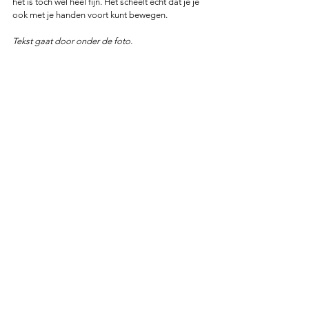
het is toch wel heel fijn. Het scheelt echt dat je je 
ook met je handen voort kunt bewegen. 
Tekst gaat door onder de foto. 