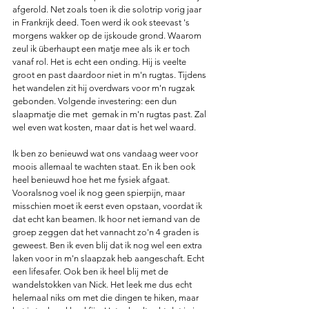
afgerold. Net zoals toen ik die solotrip vorig jaar 
in Frankrijk deed. Toen werd ik ook steevast 's 
morgens wakker op de ijskoude grond. Waarom 
zeul ik überhaupt een matje mee als ik er toch 
vanaf rol. Het is echt een onding. Hij is veelte 
groot en past daardoor niet in m'n rugtas. Tijdens 
het wandelen zit hij overdwars voor m'n rugzak 
gebonden. Volgende investering: een dun 
slaapmatje die met  gemak in m'n rugtas past. Zal 
wel even wat kosten, maar dat is het wel waard. 
Ik ben zo benieuwd wat ons vandaag weer voor 
moois allemaal te wachten staat. En ik ben ook 
heel benieuwd hoe het me fysiek afgaat. 
Vooralsnog voel ik nog geen spierpijn, maar 
misschien moet ik eerst even opstaan, voordat ik 
dat echt kan beamen. Ik hoor net iemand van de 
groep zeggen dat het vannacht zo'n 4 graden is 
geweest. Ben ik even blij dat ik nog wel een extra 
laken voor in m'n slaapzak heb aangeschaft. Echt 
een lifesafer. Ook ben ik heel blij met de 
wandelstokken van Nick. Het leek me dus echt 
helemaal niks om met die dingen te hiken, maar 