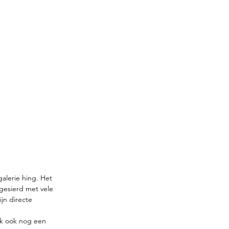
alerie hing. Het 
gesierd met vele 
jn directe 
 ik ook nog een 