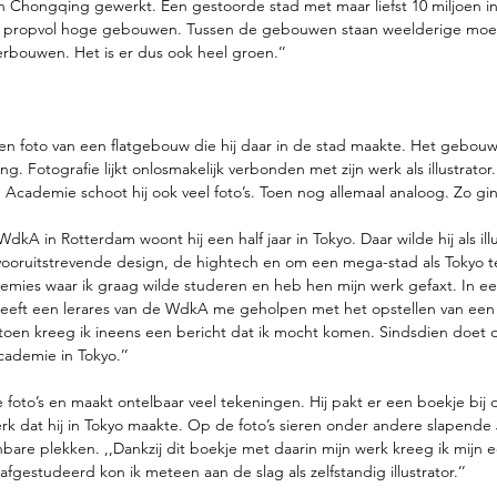
in Chongqing gewerkt. Een gestoorde stad met maar liefst 10 miljoen in
at propvol hoge gebouwen. Tussen de gebouwen staan weelderige moe
bouwen. Het is er dus ook heel groen.’’
 foto van een flatgebouw die hij daar in de stad maakte. Het gebouw
ng. Fotografie lijkt onlosmakelijk verbonden met zijn werk als illustrator
cademie schoot hij ook veel foto’s. Toen nog allemaal analoog. Zo ging 
WdkA in Rotterdam woont hij een half jaar in Tokyo. Daar wilde hij als illu
ooruitstrevende design, de hightech en om een mega-stad als Tokyo t
demies waar ik graag wilde studeren en heb hen mijn werk gefaxt. In eer
eeft een lerares van de WdkA me geholpen met het opstellen van een p
toen kreeg ik ineens een bericht dat ik mocht komen. Sindsdien doet
cademie in Tokyo.’’
le foto’s en maakt ontelbaar veel tekeningen. Hij pakt er een boekje bij
erk dat hij in Tokyo maakte. Op de foto’s sieren onder andere slapende
bare plekken. ,,Dankzij dit boekje met daarin mijn werk kreeg ik mijn e
fgestudeerd kon ik meteen aan de slag als zelfstandig illustrator.’’