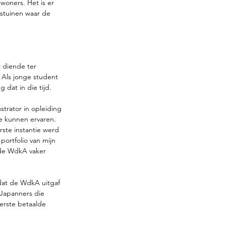
woners. Het is er 
stuinen waar de 
 diende ter 
. Als jonge student 
dat in die tijd. 
strator in opleiding 
e kunnen ervaren. 
ste instantie werd 
ortfolio van mijn 
 de WdkA vaker 
 dat de WdkA uitgaf 
 Japanners die 
erste betaalde 