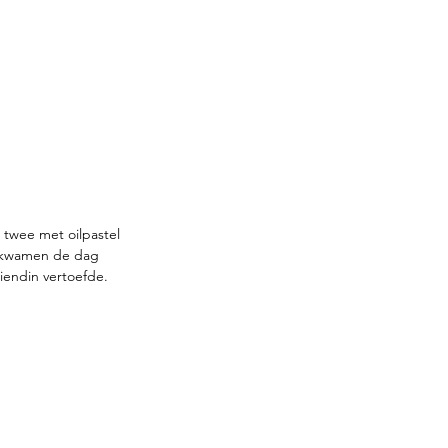
twee met oilpastel 
s kwamen de dag 
iendin vertoefde. 