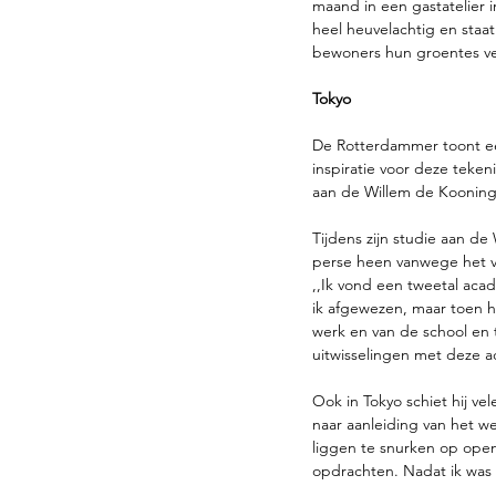
maand in een gastatelier 
heel heuvelachtig en sta
bewoners hun groentes ver
Tokyo
De Rotterdammer toont een
inspiratie voor deze tekeni
aan de Willem de Kooning A
Tijdens zijn studie aan de 
perse heen vanwege het v
,,Ik vond een tweetal aca
ik afgewezen, maar toen h
werk en van de school en 
uitwisselingen met deze a
Ook in Tokyo schiet hij ve
naar aanleiding van het w
liggen te snurken op open
opdrachten. Nadat ik was a